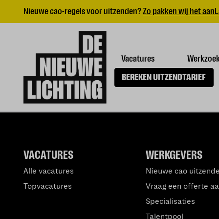
Nieuwe cao-regels voor uitzenden?
Zo pakken wij het aan
L
Vacatures
Werkzoe
BEREKEN UITZENDTARIEF
VACATURES
WERKGEVERS
Alle vacatures
Nieuwe cao uitzend
Topvacatures
Vraag een offerte a
Specialisaties
Talentpool