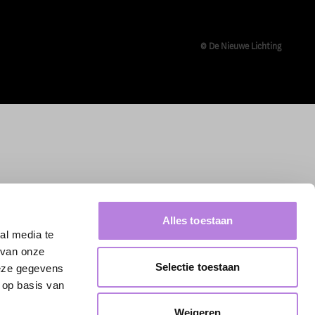
© De Nieuwe Lichting
Alles toestaan
al media te
 van onze
Selectie toestaan
deze gegevens
 op basis van
Weigeren