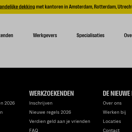
andelijke dekking
met kantoren in Amsterdam, Rotterdam, Utrecht
kenden
Werkgevers
Specialisaties
Ove
WERKZOEKENDEN
DE NIEUWE 
en 2026
Inschrijven
Over ons
an
Nieuwe regels 2026
Werken bij
Verdien geld aan je vrienden
Locaties
FAQ
Contact