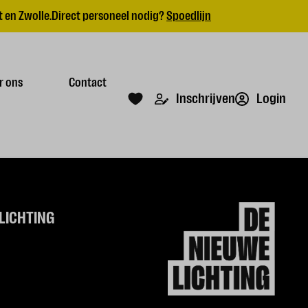
 en Zwolle.
Direct personeel nodig?
Spoedlijn
r ons
Contact
Login
Inschrijven
LICHTING