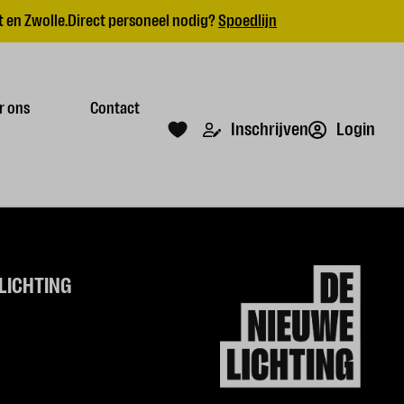
 en Zwolle.
Direct personeel nodig?
Spoedlijn
r ons
Contact
Login
Inschrijven
LICHTING