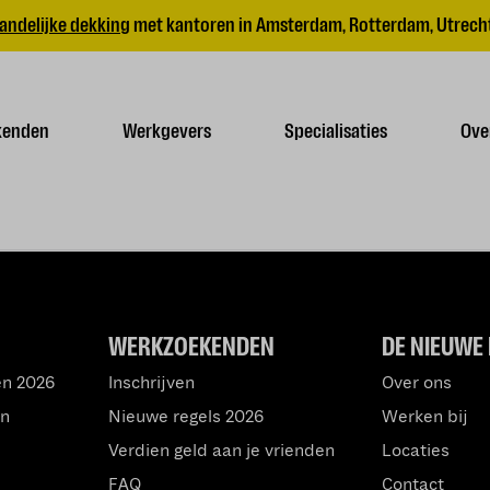
andelijke dekking
met kantoren in Amsterdam, Rotterdam, Utrecht
kenden
Werkgevers
Specialisaties
Ove
WERKZOEKENDEN
DE NIEUWE 
en 2026
Inschrijven
Over ons
an
Nieuwe regels 2026
Werken bij
Verdien geld aan je vrienden
Locaties
FAQ
Contact