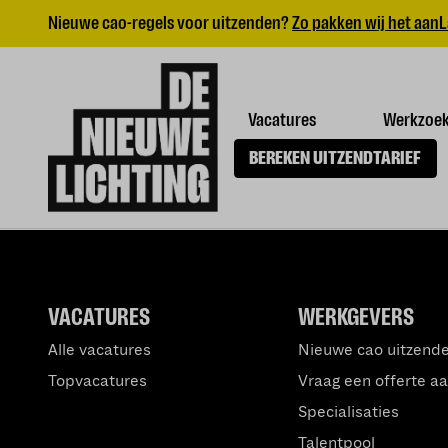
Nieuwe cao-regels voor uitzenden?
Zo pakken wij het aan
L
Vacatures
Werkzoe
BEREKEN UITZENDTARIEF
VACATURES
WERKGEVERS
Alle vacatures
Nieuwe cao uitzend
Topvacatures
Vraag een offerte a
Specialisaties
Talentpool