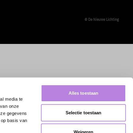
© De Nieuwe Lichting
Alles toestaan
al media te
 van onze
Selectie toestaan
deze gegevens
 op basis van
Weigeren