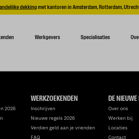
andelijke dekking
met kantoren in Amsterdam, Rotterdam, Utrecht
kenden
Werkgevers
Specialisaties
Ove
WERKZOEKENDEN
DE NIEUWE 
en 2026
Inschrijven
Over ons
an
Nieuwe regels 2026
Werken bij
Verdien geld aan je vrienden
Locaties
FAQ
Contact