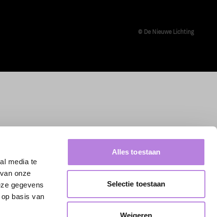
© De Nieuwe Lichting
Alles toestaan
al media te
 van onze
Selectie toestaan
deze gegevens
 op basis van
Weigeren