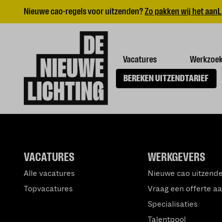
Nieuwe cao-regels voor uitzenden?
Zo pakken wij het aan
L
Vacatures
Werkzoe
BEREKEN UITZENDTARIEF
VACATURES
WERKGEVERS
Alle vacatures
Nieuwe cao uitzend
Topvacatures
Vraag een offerte a
Specialisaties
Talentpool