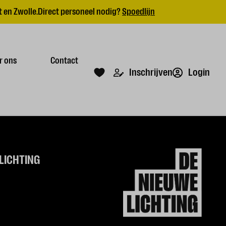
 en Zwolle.
Direct personeel nodig?
Spoedlijn
r ons
Contact
Login
Inschrijven
LICHTING