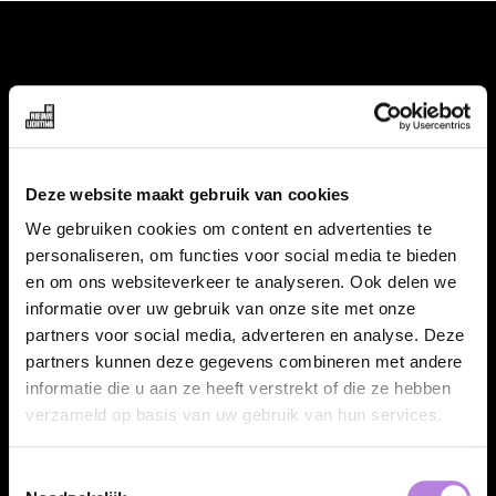
VACATURES
Alle vacatures
Topvacatures
Deze website maakt gebruik van cookies
We gebruiken cookies om content en advertenties te
WERKGEVERS
personaliseren, om functies voor social media te bieden
en om ons websiteverkeer te analyseren. Ook delen we
Nieuwe cao uitzenden 2026
informatie over uw gebruik van onze site met onze
Vraag een offerte aan
partners voor social media, adverteren en analyse. Deze
partners kunnen deze gegevens combineren met andere
Specialisaties
informatie die u aan ze heeft verstrekt of die ze hebben
Talentpool
verzameld op basis van uw gebruik van hun services.
FAQ
Toestemmingsselectie