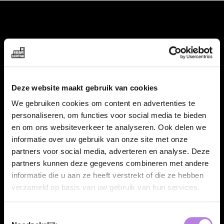
VACATURES
Alle vacatures
Topvacatures
Deze website maakt gebruik van cookies
We gebruiken cookies om content en advertenties te
WERKGEVERS
personaliseren, om functies voor social media te bieden
en om ons websiteverkeer te analyseren. Ook delen we
Nieuwe cao uitzenden 2026
informatie over uw gebruik van onze site met onze
Vraag een offerte aan
partners voor social media, adverteren en analyse. Deze
partners kunnen deze gegevens combineren met andere
Specialisaties
informatie die u aan ze heeft verstrekt of die ze hebben
Talentpool
verzameld op basis van uw gebruik van hun services.
FAQ
Toestemmingsselectie