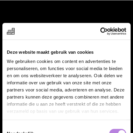
VACATURES
Alle vacatures
Topvacatures
Deze website maakt gebruik van cookies
We gebruiken cookies om content en advertenties te
WERKGEVERS
personaliseren, om functies voor social media te bieden
en om ons websiteverkeer te analyseren. Ook delen we
Nieuwe cao uitzenden 2026
informatie over uw gebruik van onze site met onze
Vraag een offerte aan
partners voor social media, adverteren en analyse. Deze
partners kunnen deze gegevens combineren met andere
Specialisaties
informatie die u aan ze heeft verstrekt of die ze hebben
Talentpool
verzameld op basis van uw gebruik van hun services.
FAQ
Toestemmingsselectie