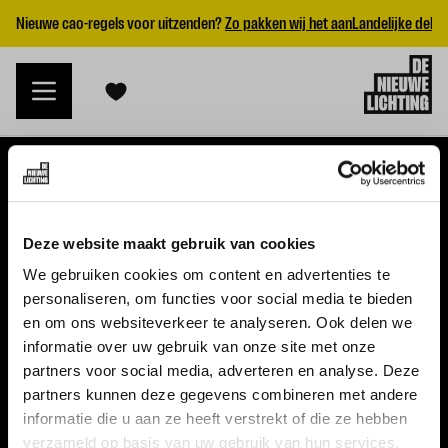
Nieuwe cao-regels voor uitzenden?
Zo pakken wij het aan
Landelijke dekk
VACATURES
Deze website maakt gebruik van cookies
Alle vacatures
We gebruiken cookies om content en advertenties te
personaliseren, om functies voor social media te bieden
Topvacatures
en om ons websiteverkeer te analyseren. Ook delen we
informatie over uw gebruik van onze site met onze
WERKGEVERS
partners voor social media, adverteren en analyse. Deze
partners kunnen deze gegevens combineren met andere
Nieuwe cao uitzenden 2026
informatie die u aan ze heeft verstrekt of die ze hebben
Vraag een offerte aan
verzameld op basis van uw gebruik van hun services.